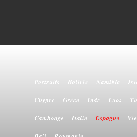
Portraits
Bolivie
Namibie
Is
Chypre
Grèce
Inde
Laos
Th
Cambodge
Italie
Espagne
Vi
Bali
Roumanie