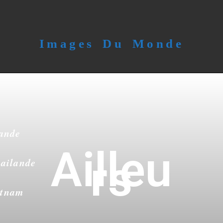
Images Du Monde
lande
Ailleu
rs
ailande
etnam